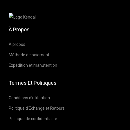
a
n
n
r
s
s
i
p
p
a
À Propos
e
e
t
u
u
i
À propos
v
v
o
Méthode de paiement
e
e
n
n
n
Expédition et manutention
s
t
t
.
ê
ê
Termes Et Politiques
L
t
t
e
r
r
Conditions d’utilisation
s
e
e
Politique d’Echange et Retours
o
c
c
p
Politique de confidentialité
h
h
t
o
o