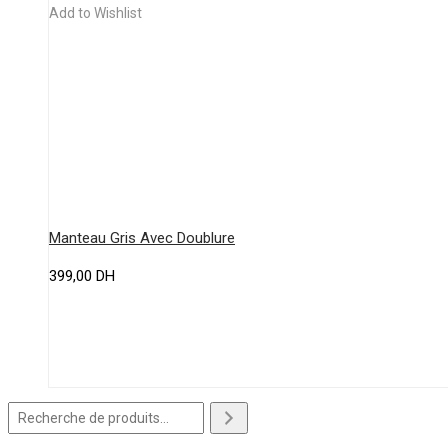
plusieurs
Add to Wishlist
variations.
Les
options
peuvent
être
choisies
sur
la
Manteau Gris Avec Doublure
page
399,00
DH
du
produit