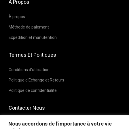
À Propos
e
e
t
t
u
u
i
i
À propos
v
v
o
o
Méthode de paiement
e
e
n
n
n
n
Expédition et manutention
s
s
t
t
.
.
ê
ê
Termes Et Politiques
L
L
t
t
e
e
r
r
Conditions d’utilisation
s
s
e
e
Politique d’Echange et Retours
o
o
c
c
p
p
Politique de confidentialité
h
h
t
t
o
o
i
i
Contacter Nous
i
i
o
o
s
s
n
n
E-mail : contact@kendalclosetstore.ma
Nous accordons de l'importance à votre vie
i
i
s
s