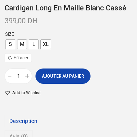
Cardigan Long En Maille Blanc Cassé
a
u
t
399,00
DH
i
o
SIZE
n
S
M
L
XL
Effacer
AJOUTER AU PANIER
q
u
Add to Wishlist
a
n
t
Description
i
t
Avis (0)