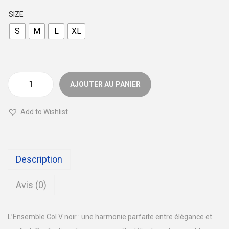
a
u
SIZE
t
S
M
L
XL
i
o
n
AJOUTER AU PANIER
q
u
Add to Wishlist
a
n
t
Description
i
t
Avis (0)
é
d
L’Ensemble Col V noir : une harmonie parfaite entre élégance et
e