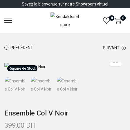
Soyez la bienvenue sur notre Showroom virtuel
0
0
P
P
a
a
s
s
PRÉCÉDENT
SUIVANT
s
s
e
e
r
r
Rupture de Stock
à
a
l
u
a
c
n
o
a
n
Ensemble Col V Noir
v
t
i
e
399,00
DH
g
n