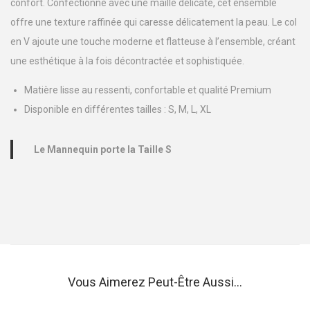
confort. Confectionné avec une maille délicate, cet ensemble
E
offre une texture raffinée qui caresse délicatement la peau. Le col
n
en V ajoute une touche moderne et flatteuse à l’ensemble, créant
s
une esthétique à la fois décontractée et sophistiquée.
e
m
Matière lisse au ressenti, confortable et qualité Premium
b
Disponible en différentes tailles : S, M, L, XL
l
e
Le Mannequin porte la Taille S
C
o
l
V
N
o
i
Vous Aimerez Peut-Être Aussi…
r