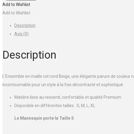
Ensemble
Add to Wishlist
en
Add to Wishlist
maille
Description
col
Avis (0)
rond
Beige
Description
L’Ensemble en maille col rond Beige, une élégante parure de couleur n
incontournable pour un style à la fois décontracté et sophistiqué.
Matière lisse au ressenti, confortable et qualité Premium
Disponible en différentes tailles : S, M, L, XL
Le Mannequin porte la Taille S