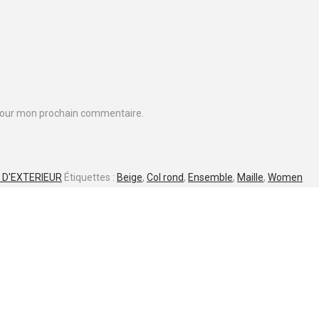
 pour mon prochain commentaire.
D'EXTERIEUR
Étiquettes :
Beige
,
Col rond
,
Ensemble
,
Maille
,
Women