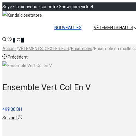
Soyez la bienvenue sur notre Showroom virtuel
Passer
Passer
à
au
NOUVEAUTES
VÊTEMENTS HAUTS
la
contenu
0
0
navigation
Accueil
/
VÊTEMENTS D'EXTERIEUR
/
Ensembles
/
Ensemble en maille co
Précédent
Ensemble Vert Col En V
499,00
DH
Suivant