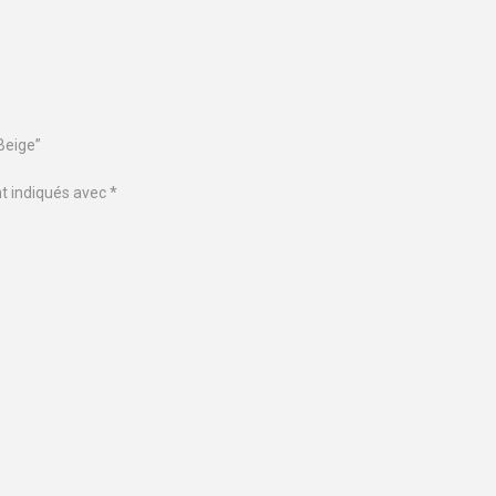
Beige”
nt indiqués avec
*