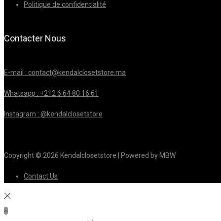
Politique de confidentialité
Contacter Nous
E-mail : contact@kendalclosetstore.ma
Whatsapp : +212 6 64 80 16 61
Instagram : @kendalclosetstore
Copyright © 2026
Kendalclosetstore
| Powered by MBW
Contact Us