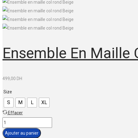
Ensemble En Maille 
499,00
DH
Size
S
M
L
XL
Effacer
quantité
de
Ajouter au panier