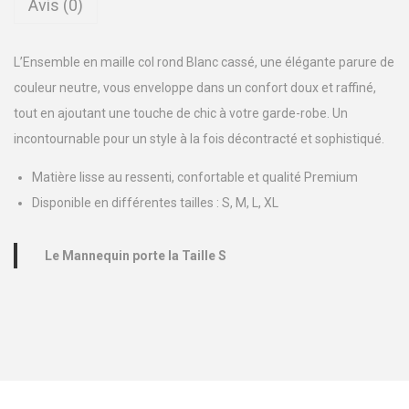
Avis (0)
é
d
L’Ensemble en maille col rond Blanc cassé, une élégante parure de
e
couleur neutre, vous enveloppe dans un confort doux et raffiné,
E
tout en ajoutant une touche de chic à votre garde-robe. Un
n
incontournable pour un style à la fois décontracté et sophistiqué.
s
e
Matière lisse au ressenti, confortable et qualité Premium
m
Disponible en différentes tailles : S, M, L, XL
b
l
Le Mannequin porte la Taille S
e
e
n
m
a
i