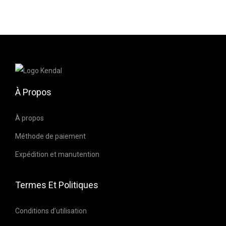
l
l
e
c
o
l
À Propos
r
o
À propos
n
Méthode de paiement
d
B
Expédition et manutention
l
a
Termes Et Politiques
n
c
Conditions d’utilisation
c