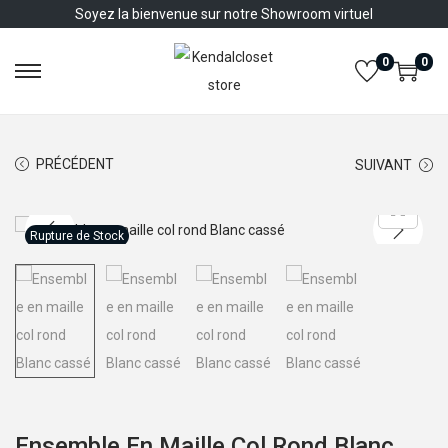
Soyez la bienvenue sur notre Showroom virtuel
0
0
P
P
a
a
s
s
PRÉCÉDENT
SUIVANT
s
s
e
e
r
r
Rupture de Stock
à
a
l
u
a
c
n
o
a
n
v
t
i
e
Ensemble En Maille Col Rond Blanc
g
n