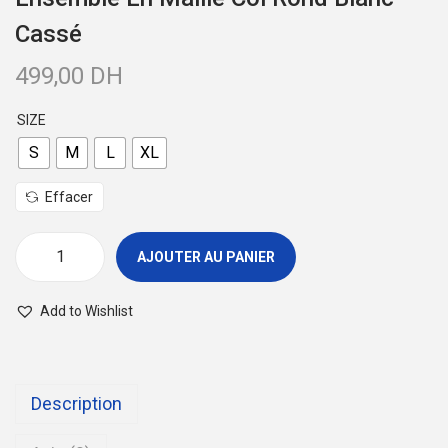
a
u
Cassé
t
499,00
DH
i
o
SIZE
n
S
M
L
XL
Effacer
AJOUTER AU PANIER
q
u
Add to Wishlist
a
n
t
Description
i
t