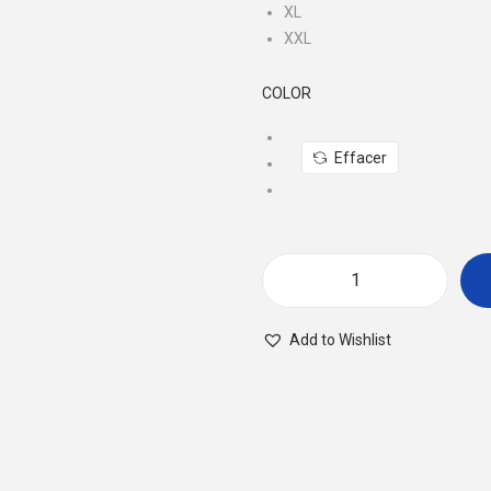
XL
XXL
COLOR
Effacer
q
u
Add to Wishlist
a
n
t
i
t