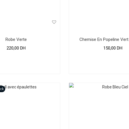
a
Robe Verte
Chemise En Popeline Vert
220,00
DH
150,00
DH
ock