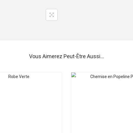
é
d
e
E
n
s
e
Vous Aimerez Peut-Être Aussi…
m
b
l
e
F
u
s
h
i