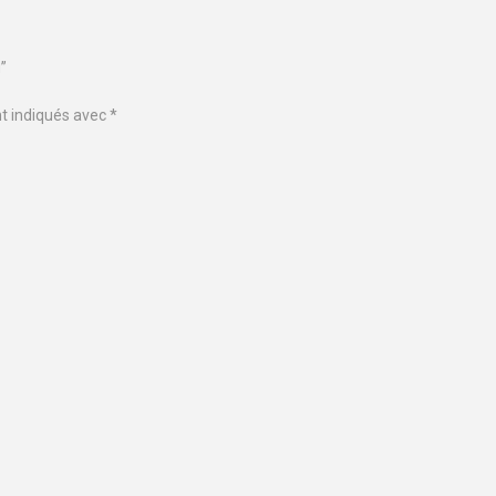
”
nt indiqués avec
*