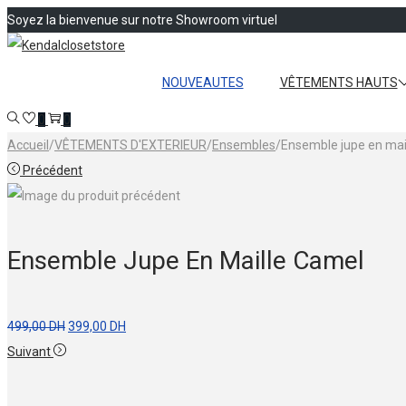
Soyez la bienvenue sur notre Showroom virtuel
Passer
Passer
à
au
NOUVEAUTES
VÊTEMENTS HAUTS
la
contenu
0
0
navigation
Accueil
/
VÊTEMENTS D'EXTERIEUR
/
Ensembles
/
Ensemble jupe en mail
Précédent
Ensemble Jupe En Maille Camel
Le
Le
499,00
DH
399,00
DH
prix
prix
Suivant
initial
actuel
était :
est :