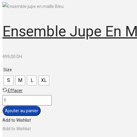
Ensemble Jupe En Ma
499,00
DH
Size
S
M
L
XL
Effacer
quantité
de
Ajouter au panier
Ensemble
Add to Wishlist
jupe
Add to Wishlist
en