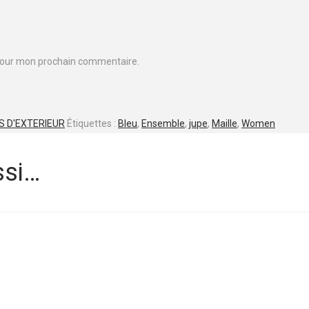
 pour mon prochain commentaire.
 D'EXTERIEUR
Étiquettes :
Bleu
,
Ensemble
,
jupe
,
Maille
,
Women
ssi…