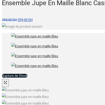
Ensemble Jupe En Maille Blanc Cas
499,00 DH.
399,00 DH.
Le
Le
499,00
DH
399,00
DH
prix
prix
initial
actuel
était :
est :
499,00 DH.
399,00 DH.
Rupture de Stock