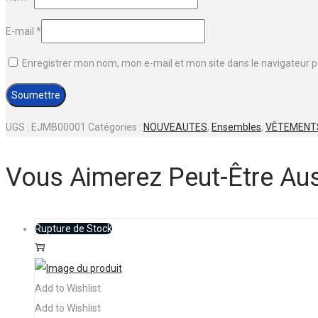
E-mail
*
Enregistrer mon nom, mon e-mail et mon site dans le navigateur
UGS :
EJMB00001
Catégories :
NOUVEAUTES
,
Ensembles
,
VÊTEMENTS
Vous Aimerez Peut-Être Au
Rupture de Stock
Ce
Choix des options
produit
a
Add to Wishlist
plusieurs
Add to Wishlist