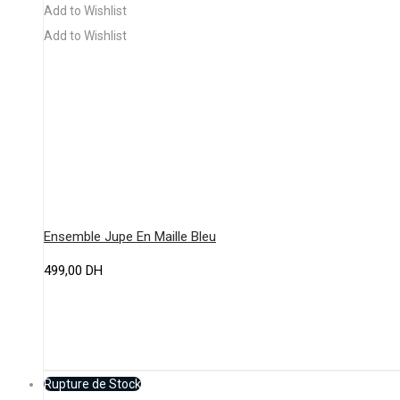
a
Add to Wishlist
plusieurs
Add to Wishlist
variations.
Les
options
peuvent
être
choisies
sur
la
Ensemble Jupe En Maille Bleu
page
499,00
DH
du
produit
Rupture de Stock