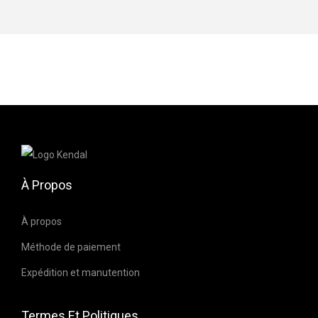
n
s
C
o
u
r
t
e
À Propos
À propos
Méthode de paiement
Expédition et manutention
Termes Et Politiques