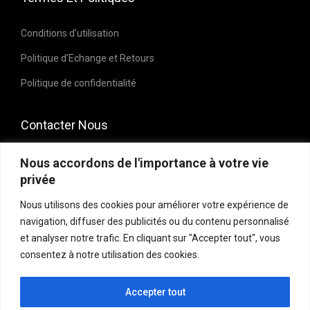
Conditions d’utilisation
Politique d’Echange et Retours
Politique de confidentialité
Contacter Nous
E-mail : contact@kendalclosetstore.ma
Nous accordons de l'importance à votre vie
privée
Whatsapp : +212 6 64 80 16 61
Nous utilisons des cookies pour améliorer votre expérience de
Instagram : @kendalclosetstore
navigation, diffuser des publicités ou du contenu personnalisé
et analyser notre trafic. En cliquant sur "Accepter tout", vous
consentez à notre utilisation des cookies.
Accepter tout