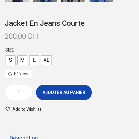
Jacket En Jeans Courte
200,00
DH
SIZE
S
M
L
XL
Effacer
AJOUTER AU PANIER
q
u
Add to Wishlist
a
n
t
Description