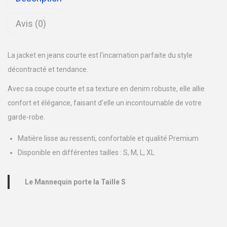
i
t
Avis (0)
é
d
La jacket en jeans courte est l’incarnation parfaite du style
e
décontracté et tendance.
J
a
Avec sa coupe courte et sa texture en denim robuste, elle allie
c
confort et élégance, faisant d’elle un incontournable de votre
k
garde-robe.
e
Matière lisse au ressenti, confortable et qualité Premium
t
Disponible en différentes tailles : S, M, L, XL
e
n
Le Mannequin porte la Taille S
J
e
a