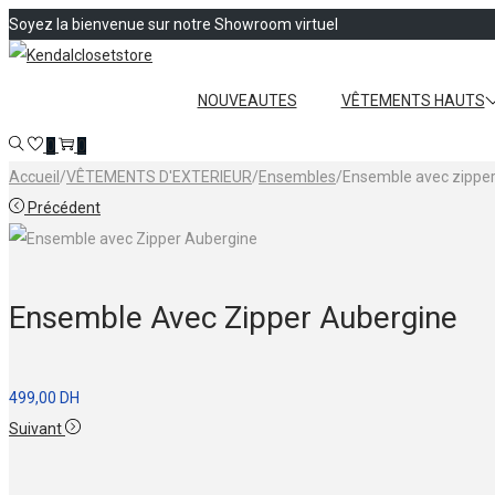
Soyez la bienvenue sur notre Showroom virtuel
Passer
Passer
à
au
NOUVEAUTES
VÊTEMENTS HAUTS
la
contenu
0
0
navigation
Accueil
/
VÊTEMENTS D'EXTERIEUR
/
Ensembles
/
Ensemble avec zipper
Précédent
Ensemble Avec Zipper Aubergine
499,00
DH
Suivant