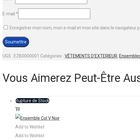
E-mail
*
Enregistrer mon nom, mon e-mail et mon site dans le navigateur
UGS :
EZB0000001
Catégories :
VÊTEMENTS D'EXTERIEUR
,
Ensemble
Vous Aimerez Peut-Être Au
Rupture de Stock
Ce
Choix des options
produit
a
Add to Wishlist
plusieurs
Add to Wishlist