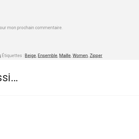
 pour mon prochain commentaire.
s
Étiquettes :
Beige
,
Ensemble
,
Maille
,
Women
,
Zipper
ssi…