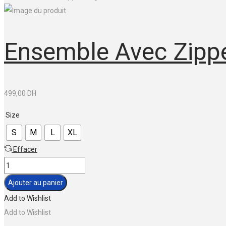
Ensemble Avec Zippe
499,00
DH
Size
S
M
L
XL
Effacer
quantité
de
Ajouter au panier
Ensemble
Add to Wishlist
avec
Add to Wishlist
zipper