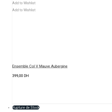
a
Add to Wishlist
plusieurs
Add to Wishlist
variations.
Les
options
peuvent
être
choisies
sur
la
Ensemble Col V Mauve Aubergine
page
399,00
DH
du
produit
Rupture de Stock